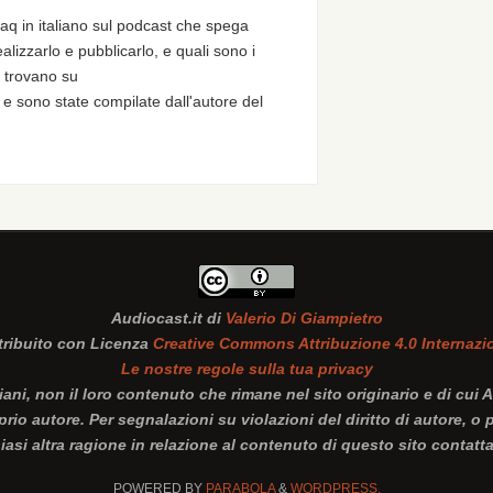
 faq in italiano sul podcast che spega
lizzarlo e pubblicarlo, e quali sono i
i trovano su
e sono state compilate dall'autore del
Audiocast.it
di
Valerio Di Giampietro
tribuito con Licenza
Creative Commons Attribuzione 4.0 Internazi
Le nostre regole sulla tua privacy
iani, non il loro contenuto che rimane nel sito originario e di cui 
io autore. Per segnalazioni su violazioni del diritto di autore, o
siasi altra ragione in relazione al contenuto di questo sito contatt
POWERED BY
PARABOLA
&
WORDPRESS.