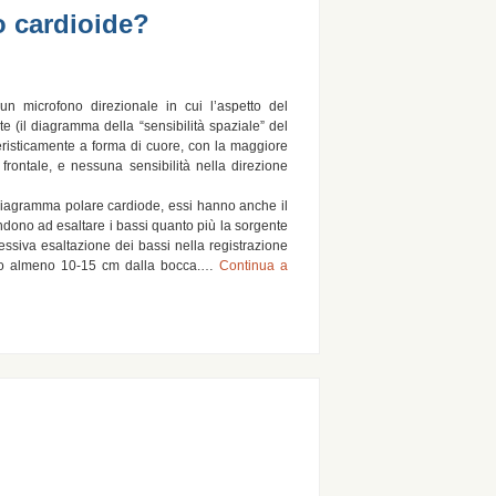
o cardioide?
un microfono direzionale in cui l’aspetto del
e (il diagramma della “sensibilità spaziale” del
eristicamente a forma di cuore, con la maggiore
e frontale, e nessuna sensibilità nella direzione
diagramma polare cardiode, essi hanno anche il
endono ad esaltare i bassi quanto più la sorgente
essiva esaltazione dei bassi nella registrazione
ano almeno 10-15 cm dalla bocca.…
Continua a