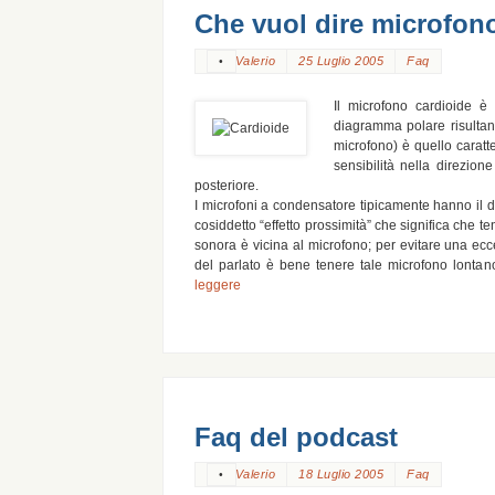
Che vuol dire microfon
Valerio
25 Luglio 2005
Faq
•
Il microfono cardioide è 
diagramma polare risultant
microfono) è quello caratt
sensibilità nella direzion
posteriore.
I microfoni a condensatore tipicamente hanno il 
cosiddetto “effetto prossimità” che significa che t
sonora è vicina al microfono; per evitare una ecc
del parlato è bene tenere tale microfono lont
leggere
Faq del podcast
Valerio
18 Luglio 2005
Faq
•