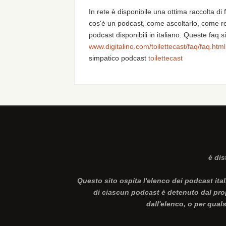
In rete è disponibile una ottima raccolta di
cos'è un podcast, come ascoltarlo, come rea
podcast disponibili in italiano. Queste faq s
www.digitalino.com/toilettecast/faq/faq.html
simpatico podcast
toilettecast
è dis
Questo sito ospita l'elenco dei podcast ital
di ciascun podcast è detenuto dal propr
dall'elenco, o per qual