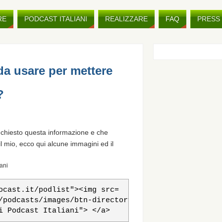
RE
PODCAST ITALIANI
REALIZZARE
FAQ
PRESS 
da usare per mettere
?
no chiesto questa informazione e che
il mio, ecco qui alcune immagini ed il
ani
ocast.it/podlist"><img src=

/podcasts/images/btn-directory0.png"

i Podcast Italiani"> </a>