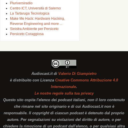
Pluriversiradio
Centro ICT, Università di Salerno
La Tartaruga Tecnologica
Make Me Hack: Hardware Hacking,
Reverse Engineering and more ...
Sinistra Ambiente per Persiceto
Persiceto Coraggiosa
Audiocast.it
di
Valerio Di Giampietro
è distribuito con Licenza
Creative Commons Attribuzione 4.0
Internazionale
.
Le nostre regole sulla tua privacy
Questo sito ospita l'elenco dei podcast italiani, non il loro contenuto
che rimane nel sito originario e di cui Audiocast.it non è
responsabile. Il copyright di ciascun podcast è detenuto dal proprio
autore. Per segnalazioni su violazioni del diritto di autore, o per
chiedere la rimozione di un podcast dall'elenco, o per qualsiasi altra