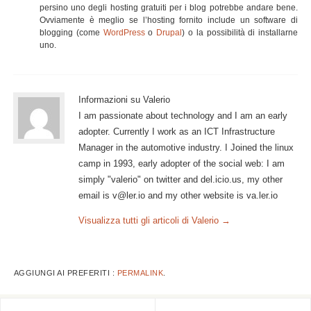
persino uno degli hosting gratuiti per i blog potrebbe andare bene.
Ovviamente è meglio se l’hosting fornito include un software di
blogging (come
WordPress
o
Drupal
) o la possibilità di installarne
uno.
Informazioni su Valerio
I am passionate about technology and I am an early
adopter. Currently I work as an ICT Infrastructure
Manager in the automotive industry. I Joined the linux
camp in 1993, early adopter of the social web: I am
simply "valerio" on twitter and del.icio.us, my other
email is v@ler.io and my other website is va.ler.io
Visualizza tutti gli articoli di Valerio
→
AGGIUNGI AI PREFERITI :
PERMALINK
.