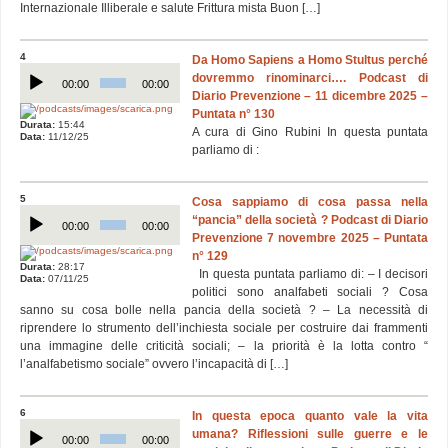
Internazionale Illiberale e salute Frittura mista Buon […]
4
Da Homo Sapiens a Homo Stultus perché
Audio
dovremmo rinominarci…. Podcast di
Player
00:00
00:00
Diario Prevenzione – 11 dicembre 2025 –
Puntata n° 130
Durata:
15:44
A cura di Gino Rubini In questa puntata
Data:
11/12/25
parliamo di :
5
Cosa sappiamo di cosa passa nella
Audio
“pancia” della società ? Podcast di Diario
Player
00:00
00:00
Prevenzione 7 novembre 2025 – Puntata
n° 129
Durata:
28:17
In questa puntata parliamo di: – I decisori
Data:
07/11/25
politici sono analfabeti sociali ? Cosa
sanno su cosa bolle nella pancia della società ? – La necessità di
riprendere lo strumento dell’inchiesta sociale per costruire dai frammenti
una immagine delle criticità sociali; – la priorità è la lotta contro “
l’analfabetismo sociale” ovvero l’incapacità di […]
6
In questa epoca quanto vale la vita
Audio
umana? Riflessioni sulle guerre e le
Player
00:00
00:00