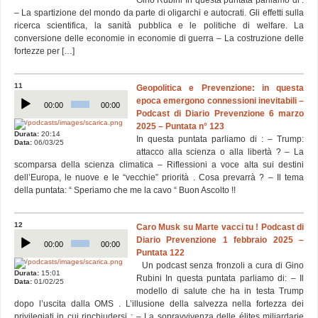
Gino Rubini In questa puntata parliamo di :
– La spartizione del mondo da parte di oligarchi e autocrati. Gli effetti sulla
ricerca scientifica, la sanità pubblica e le politiche di welfare. La
conversione delle economie in economie di guerra – La costruzione delle
fortezze per […]
11
Geopolitica e Prevenzione: in questa
Audio
epoca emergono connessioni inevitabili –
Player
00:00
00:00
Podcast di Diario Prevenzione 6 marzo
2025 – Puntata n° 123
Durata:
20:14
In questa puntata parliamo di : – Trump:
Data:
06/03/25
attacco alla scienza o alla libertà ? – La
scomparsa della scienza climatica – Riflessioni a voce alta sui destini
dell’Europa, le nuove e le “vecchie” priorità . Cosa prevarrà ? – Il tema
della puntata: “ Speriamo che me la cavo “ Buon Ascolto !!
12
Caro Musk su Marte vacci tu ! Podcast di
Audio
Diario Prevenzione 1 febbraio 2025 –
Player
00:00
00:00
Puntata 122
Un podcast senza fronzoli a cura di Gino
Durata:
15:01
Rubini In questa puntata parliamo di: – Il
Data:
01/02/25
modello di salute che ha in testa Trump
dopo l’uscita dalla OMS . L’illusione della salvezza nella fortezza dei
privilegiati in cui rinchiudersi ; – La sopravvivenza delle élites miliardarie