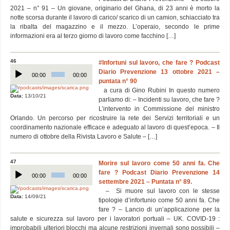
2021 – n° 91 – Un giovane, originario del Ghana, di 23 anni è morto la
notte scorsa durante il lavoro di carico/ scarico di un camion, schiacciato tra
la ribalta del magazzino e il mezzo. L’operaio, secondo le prime
informazioni era al terzo giorno di lavoro come facchino […]
46
#Infortuni sul lavoro, che fare ? Podcast
Audio
Diario Prevenzione 13 ottobre 2021 –
Player
00:00
00:00
puntata n° 90
a cura di Gino Rubini In questo numero
Data:
13/10/21
parliamo di: – Incidenti su lavoro, che fare ?
L’intervento in Commissione del ministro
Orlando. Un percorso per ricostruire la rete dei Servizi territoriali e un
coordinamento nazionale efficace e adeguato al lavoro di quest’epoca. – Il
numero di ottobre della Rivista Lavoro e Salute – […]
47
Morire sul lavoro come 50 anni fa. Che
Audio
fare ? Podcast Diario Prevenzione 14
Player
00:00
00:00
settembre 2021 – Puntata n° 89.
– Si muore sul lavoro con le stesse
Data:
14/09/21
tipologie d’infortunio come 50 anni fa. Che
fare ? – Lancio di un’applicazione per la
salute e sicurezza sul lavoro per i lavoratori portuali – UK. COVID-19 :
improbabili ulteriori blocchi ma alcune restrizioni invernali sono possibili –