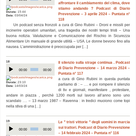
affrontare il cambiamento del clima, dove
stiamo andando ? Podcast di Diario
Durata:
15:44
Prevenzione – 3 aprile 2024 – Puntata n°
Data:
03/04/24
118
Un podcast senza fronzoli a cura di Gino Rubini – Droni e missili per
incinerire operatori umanitari, una tragedia dei nostri tempi tristi – Una
buona notizia. Valutazione e Comunicazione del Rischio in Sicurezza
Alimentare Un manuale di grande utilità – USA. Le donne bevono fino alla
nausea. L’amministrazione è preoccupata per […]
18
Il silenzio sulla strage continua . Podcast
Audio
di Diario Prevenzione – 14 marzo 2024 –
Player
00:00
00:00
Puntata n° 117
a cura di Gino Rubini in questa puntata
Durata:
23:10
parliamo di : – …. e poi rompere il silenzio
Data:
14/03/24
di tiv e giornali, manifestare , protestare,
andare in piazza , perchè 1200 morti sul lavoro all’anno sono uno
scandalo …. – 13 marzo 1987 – Ravenna : in tredici muoiono come topi
nella stiva di una […]
19
Le ” tristi vittorie ” degli uomini in marcia
Audio
sui trattori. Podcast di Diario Prevenzione
Player
00:00
00:00
– 14 febbraio 2024 – Puntata n° 116