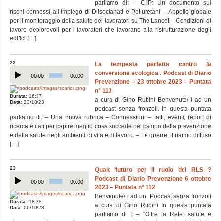
parliamo di: – CIIP: Un documento sui
rischi connessi all’impiego di Diisocianati e Poliuretani – Appello globale
per il monitoraggio della salute dei lavoratori su The Lancet – Condizioni di
lavoro deplorevoli per i lavoratori che lavorano alla ristrutturazione degli
edifici […]
22
La tempesta perfetta contro la
Audio
conversione ecologica . Podcast di Diario
Player
00:00
00:00
Prevenzione – 23 ottobre 2023 – Puntata
n° 113
Durata:
16:27
a cura di Gino Rubini Benvenute/ i ad un
Data:
23/10/23
podcast senza fronzoli. In questa puntata
parliamo di: – Una nuova rubrica – Connessioni – fatti, eventi, report di
ricerca e dati per capire meglio cosa succede nel campo della prevenzione
e della salute negli ambienti di vita e di lavoro. – Le guerre, il riarmo diffuso
[…]
23
Quale futuro per il ruolo del RLS ?
Audio
Podcast di Diario Prevenzione 6 ottobre
Player
00:00
00:00
2023 – Puntata n° 112
Benvenute/ i ad un Podcast senza fronzoli
Durata:
18:38
a cura di Gino Rubini In questa puntata
Data:
06/10/23
parliamo di : – “Oltre la Rete: salute e