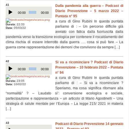
41
Dalla pandemia alla guerra – Podcast di
Audio
Diario Prevenzione – 5 marzo 2022 –
Player
00:00
00:00
Puntata n° 95
a cura di Gino Rubini In questa puntata
Durata:
22:33
parliamo di : – Un percorso difficile già
Data:
05/03/22
avviato con fatica dalla fuoriuscita dalla
pandemia verso la transizione ecologica per contenere il riscaldamento del
clima rischia di essere interrotto dalla guerra …. cosa si può fare – La
guerra come rappresentazione dei demoni che convivono da sempre […]
42
Si va a ricominciare ? Podcast di Diario
Audio
Prevenzione – 10 febbraio 2022 – Puntata
Player
00:00
00:00
n° 94
a cura di Gino Rubini In questa puntata
Durata:
23:05
parliamo di : – Si va a ricominciare ?
Data:
10/02/22
Speriamo, ma cosa significa ritornare alla
“normalità” ? – Laudato si’: conversione ecologica e sociale,
partecipazione e rappresentanza – un articolo di Mario Agostinelli – Una
strategia di salute mentale per l’Europa – La legge 215/ 2021 in materia
[…]
43
Podcast di Diario Prevenzione 14 gennaio
Audio