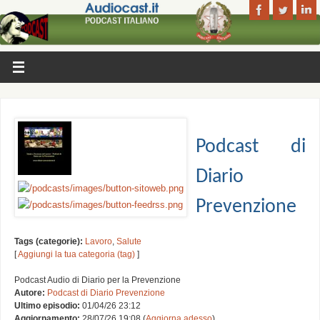
Podcast di
Diario
Prevenzione
Tags (categorie):
Lavoro
,
Salute
[
Aggiungi la tua categoria (tag)
]
Podcast Audio di Diario per la Prevenzione
Autore:
Podcast di Diario Prevenzione
Ultimo episodio:
01/04/26 23:12
Aggiornamento:
28/07/26 19:08 (
Aggiorna adesso
)