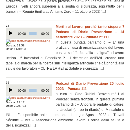
sicurezza sul lavoro nella pesca professionale” – Inquinamento dell’aria in
Europa: livelli ancora superiori alla soglia di sicurezza, soprattutto per i
bambini – Reggio Emilia ad Amianto Zero – 11 ottobre 2023 […]
24
Morti sul lavoro, perchè tanto stupore ?
Audio
Podcast di Diario Prevenzione – 14
Player
00:00
00:00
settembre 2023 – Puntata n° 112
In questa puntata parliamo di – E’ una
Durata:
23:58
pratica diffusa di organizzazione del lavoro
Data:
14/09/23
basata sull’ “informalità maligna” ad avere
ucciso i 5 lavoratori di Brandizzo ? – I ricercatori dell’IWH creano una
tabella di marcia per la ricerca sull’intelligenza artificiale che dà priorità alla
salute dei lavoratori – OLTRE LA RETE: Salute e sicurezza […]
25
Podcast di Diario Prevenzione 20 luglio
Audio
2023 – Puntata 111
Player
00:00
00:00
a cura di Gino Rubini Benvenute/ i al
Podcast senza fronzoli. In questa puntata
Durata:
19:17
parliamo di : – Ancora le ondate di calore:
Data:
20/07/23
le circolari (un pò in ritardo) di Minsalute e
INL – E’disponibile online il numero di Luglio-Agosto 2023 di Travail
Sécurité – Inrs – Associazione Ambiente Lavoro. Codice della salute e
della sicurezza […]