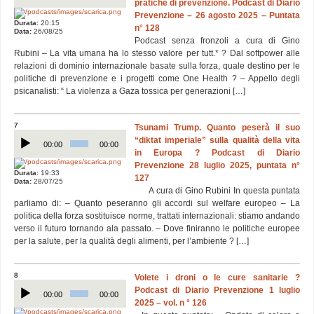
pratiche di prevenzione. Podcast di Diario
Prevenzione – 26 agosto 2025 – Puntata
Durata:
20:15
n° 128
Data:
26/08/25
Podcast senza fronzoli a cura di Gino
Rubini – La vita umana ha lo stesso valore per tutt.* ? Dal softpower alle
relazioni di dominio internazionale basate sulla forza, quale destino per le
politiche di prevenzione e i progetti come One Health ? – Appello degli
psicanalisti: “ La violenza a Gaza tossica per generazioni […]
7
Tsunami Trump. Quanto peserà il suo
Audio
“diktat imperiale” sulla qualità della vita
Player
00:00
00:00
in Europa ? Podcast di Diario
Prevenzione 28 luglio 2025, puntata n°
Durata:
19:33
127
Data:
28/07/25
A cura di Gino Rubini In questa puntata
parliamo di: – Quanto peseranno gli accordi sul welfare europeo – La
politica della forza sostituisce norme, trattati internazionali: stiamo andando
verso il futuro tornando ala passato. – Dove finiranno le politiche europee
per la salute, per la qualità degli alimenti, per l’ambiente ? […]
8
Volete i droni o le cure sanitarie ?
Audio
Podcast di Diario Prevenzione 1 luglio
Player
00:00
00:00
2025 – vol. n ° 126