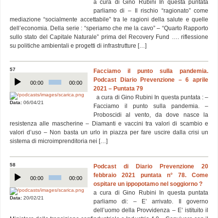
a cura di Gino Rubini In questa puntata
parliamo di – Il rischio “ragionato” come
mediazione “socialmente accettabile” tra le ragioni della salute e quelle
dell’economia. Della serie : “speriamo che me la cavo” – “Quarto Rapporto
sullo stato del Capitale Naturale” prima del Recovery Fund …. riflessione
su politiche ambientali e progetti di infrastrutture […]
57
Facciamo il punto sulla pandemia.
Audio
Podcast Diario Prevenzione – 6 aprile
Player
00:00
00:00
2021 – Puntata 79
a cura di Gino Rubini In questa puntata : –
Data:
06/04/21
Facciamo il punto sulla pandemia. –
Proboscidi al vento, da dove nasce la
resistenza alle mascherine – Diamanti e vaccini tra valori di scambio e
valori d’uso – Non basta un urlo in piazza per fare uscire dalla crisi un
sistema di microimprenditoria nei […]
58
Podcast di Diario Prevenzione 20
Audio
febbraio 2021 puntata n° 78. Come
Player
00:00
00:00
ospitare un ippopotamo nel soggiorno ?
a cura di Gino Rubini In questa puntata
Data:
20/02/21
parliamo di: – E’ arrivato. Il governo
dell’uomo della Provvidenza – E’ istituito il