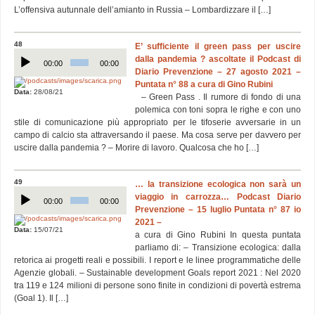
L’offensiva autunnale dell’amianto in Russia – Lombardizzare il […]
48
E’ sufficiente il green pass per uscire
Audio
dalla pandemia ? ascoltate il Podcast di
Player
00:00
00:00
Diario Prevenzione – 27 agosto 2021 –
Puntata n° 88 a cura di Gino Rubini
Data:
28/08/21
– Green Pass . Il rumore di fondo di una
polemica con toni sopra le righe e con uno
stile di comunicazione più appropriato per le tifoserie avversarie in un
campo di calcio sta attraversando il paese. Ma cosa serve per davvero per
uscire dalla pandemia ? – Morire di lavoro. Qualcosa che ho […]
49
… la transizione ecologica non sarà un
Audio
viaggio in carrozza… Podcast Diario
Player
00:00
00:00
Prevenzione – 15 luglio Puntata n° 87 io
2021 –
Data:
15/07/21
a cura di Gino Rubini In questa puntata
parliamo di: – Transizione ecologica: dalla
retorica ai progetti reali e possibili. I report e le linee programmatiche delle
Agenzie globali. – Sustainable development Goals report 2021 : Nel 2020
tra 119 e 124 milioni di persone sono finite in condizioni di povertà estrema
(Goal 1). Il […]