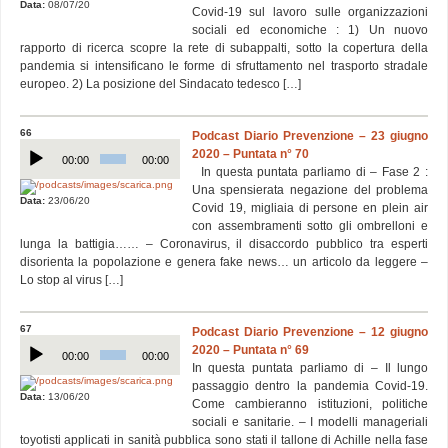
Data:
08/07/20
Covid-19 sul lavoro sulle organizzazioni
sociali ed economiche : 1) Un nuovo
rapporto di ricerca scopre la rete di subappalti, sotto la copertura della
pandemia si intensificano le forme di sfruttamento nel trasporto stradale
europeo. 2) La posizione del Sindacato tedesco […]
66
Podcast Diario Prevenzione – 23 giugno
Audio
2020 – Puntata n° 70
Player
00:00
00:00
In questa puntata parliamo di – Fase 2 :
Una spensierata negazione del problema
Data:
23/06/20
Covid 19, migliaia di persone en plein air
con assembramenti sotto gli ombrelloni e
lunga la battigia…… – Coronavirus, il disaccordo pubblico tra esperti
disorienta la popolazione e genera fake news… un articolo da leggere –
Lo stop al virus […]
67
Podcast Diario Prevenzione – 12 giugno
Audio
2020 – Puntata n° 69
Player
00:00
00:00
In questa puntata parliamo di – Il lungo
passaggio dentro la pandemia Covid-19.
Data:
13/06/20
Come cambieranno istituzioni, politiche
sociali e sanitarie. – I modelli manageriali
toyotisti applicati in sanità pubblica sono stati il tallone di Achille nella fase