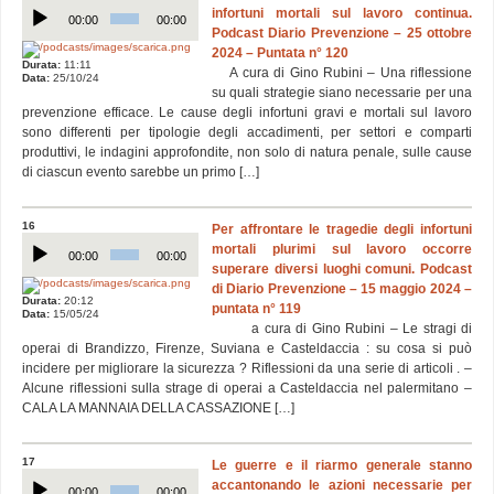
Audio
infortuni mortali sul lavoro continua.
Player
00:00
00:00
Podcast Diario Prevenzione – 25 ottobre
2024 – Puntata n° 120
Durata:
11:11
A cura di Gino Rubini – Una riflessione
Data:
25/10/24
su quali strategie siano necessarie per una
prevenzione efficace. Le cause degli infortuni gravi e mortali sul lavoro
sono differenti per tipologie degli accadimenti, per settori e comparti
produttivi, le indagini approfondite, non solo di natura penale, sulle cause
di ciascun evento sarebbe un primo […]
16
Per affrontare le tragedie degli infortuni
Audio
mortali plurimi sul lavoro occorre
Player
00:00
00:00
superare diversi luoghi comuni. Podcast
di Diario Prevenzione – 15 maggio 2024 –
Durata:
20:12
puntata n° 119
Data:
15/05/24
a cura di Gino Rubini – Le stragi di
operai di Brandizzo, Firenze, Suviana e Casteldaccia : su cosa si può
incidere per migliorare la sicurezza ? Riflessioni da una serie di articoli . –
Alcune riflessioni sulla strage di operai a Casteldaccia nel palermitano –
CALA LA MANNAIA DELLA CASSAZIONE […]
17
Le guerre e il riarmo generale stanno
Audio
accantonando le azioni necessarie per
Player
00:00
00:00