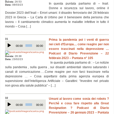
Durata:
26:53
In questa puntata parliamo di – Inail.
Data:
08/03/23
Donne e sicurezza sul lavoro, online il
Dossier 2023 dell’Inail – Errori umani: il disastro ferroviario del 28 febbraio
2023 in Grecia – La Carta di Urbino per il benessere della persona che
lavora – Il cambiamento climatico aumenta le malattie infettive in tutto il
mondo – Cosa […]
31
Prima la pandemia poi i venti di guerra
Audio
nei cieli d’Europa… come reagire per non
Player
00:00
00:00
essere trascinati nella depressione …
Podcast di Diario Prevenzione – 22
Durata:
28:38
febbraio 2023 – Puntata n° 105
Data:
23/02/23
In questa puntata parliamo di : – Le notizie
sulla pandemia , sulla guerra , sui disastri ambientali stanno saturando i
canali di comunicazione…..Come reagire per non farci trascinare nella
depressione … – Cosa aspettarsi dalla prima agenzia europea di
supervisione dell’Intelligenza Artificiale – Garattini: “Investire nel privato
non giova alla salute pubblica” – […]
32
Umani al lavoro come sosia dei robots ?
Audio
Perchè e cosa fare rispetto alla Great
Player
00:00
00:00
Resignation ? Podcast di Diario
Prevenzione – 26 gennaio 2023 – Puntata