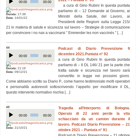
2022 – Puntata n° 93
Player
00:00
00:00
a cura di Gino Rubini In questa puntata
parliamo di – 12 Domande al Governo, ai
Durata:
17:38
Ministri della Salute, del Lavoro, ai
Data:
14/01/22
Presidenti delle Regioni sulla Legge 215/
21 in materia di salute e sicurezza sul lavoro – Strategie di comunicazione
per convincere i no nax a vaccinarsi ” Emmerder les non vaccinés ” […]
44
Podcast di Diario Prevenzione 9
Audio
dicembre 2021.Puntata n° 92
Player
00:00
00:00
a cura di Gino Rubini In questa puntata
parliamo di – Il DL 146/ 21 per la parte che
Durata:
21:16
tratta salute e sicurezza nel lavoro sarà
Data:
09/12/21
convertito in legge nei prossimi giorni.
Come abbiamo scritto su Diario P., come hanno testimoniato molti operatori
e personalità autorevoli sottoscrivendo l’appello per modificare il DL,
questo intervento normativo rischia […]
45
Tragedia all’Interporto di Bologna.
Audio
Operaio di 22 anni perde la vita
Player
00:00
00:00
schiacciato da un camion durante il
lavoro. Podcast Diario Prevenzione – 21
Data:
21/10/21
ottobre 2021 – Puntata n° 91
Podcast di Diario Prevenzione – 21 ottobre