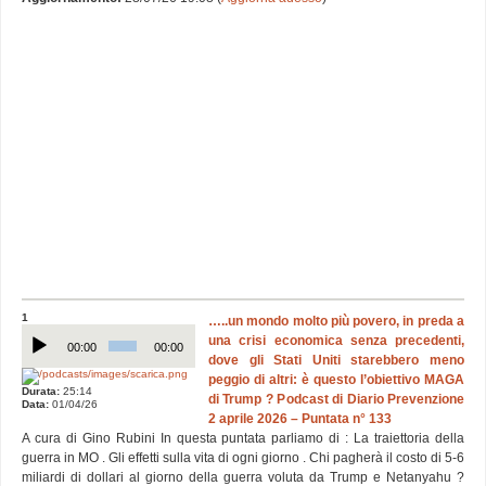
1
…..un mondo molto più povero, in preda a
Audio
una crisi economica senza precedenti,
Player
00:00
00:00
dove gli Stati Uniti starebbero meno
peggio di altri: è questo l’obiettivo MAGA
Durata:
25:14
di Trump ? Podcast di Diario Prevenzione
Data:
01/04/26
2 aprile 2026 – Puntata n° 133
A cura di Gino Rubini In questa puntata parliamo di : La traiettoria della
guerra in MO . Gli effetti sulla vita di ogni giorno . Chi pagherà il costo di 5-6
miliardi di dollari al giorno della guerra voluta da Trump e Netanyahu ?