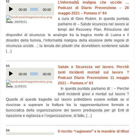
52
L’informalità maligna che uccide …
Audio
Podcast di Diario Prevenzione – 26
Player
00:00
00:00
maggio 2021 – Puntata n° 84
a cura di Gino Rubini. In questa puntata
Data:
26/05/21
parliamo di – Salute sicurezza nel lavoro ai
tempi del Recovery Plan. Rimozione dei
dispositivi di sicurezza: le analogie tra la tragica morte di Luana e il
disastro della funivia, l’informalità maligna della elusione delle regole di
sicurezza uccide…; la tenuta dei pilastri che dovrebbero sostenere salute
[…]
53
Salute e Sicurezza nel lavoro. Perchè
Audio
tanti incidenti mortali sul lavoro ?
Player
00:00
00:00
Podcast Diario Prevenzione 11 maggio
2021 – Puntata n° 83
Data:
11/05/21
In questa puntata parliamo di : – Perché
tanti incidenti gravi e mortali sul lavoro ?
Quante di queste tragedie sul lavoro potrebbero essere evitate se si
riuscisse a superare la frattura tra la rappresentazione formale e
burocratica della organizzazione del lavoro predisposta per gli Enti di
ispezione e vigilanza e l’organizzazione, di fatto, […]
54
Il rischio “ragionato” e le mandrie di tifosi
Audio