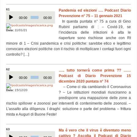
61
Pandemia ed elezioni …. Podcast Diario
Audio
Prevenzione n° 75 – 11 gennaio 2021
Player
00:00
00:00
In questa puntata n° 75 a cura di Gino
Rubini parliamo di : – Covid-19, se
Data:
11/01/21
l’incidenza delle infezioni è alta le
riaperture sono rischiose anche con Rt
minore di 1 – Crisi pandemica e crisi politiche: sarebbe etico e legittimo
convocare elezioni politiche con il rischio di moltiplicare i contagi fuori ogni
controllo? […]
62
….. tutto tornerà come prima ?? ……
Audio
Podcast di Diario Prevenzione 15
Player
00:00
00:00
dicembre 2020 puntata n° 74
– Come ci sta cambiando il Coronavirus
Data:
15/12/20
? – Le istituzioni mondiali riusciranno a
predisporre una mappazione delle zone a
rischio spillover e zoonosi per interventi di contenimento delle zoonosi. –
L’assalto alla diligenza. I draghi: soluzione o parte del problema – frittura
mista e Auguri di Buone Feste!
63
Ma è vero che il virus è diventato meno
Audio
cattivo ? Ascolta il Podcast di Diario
Player