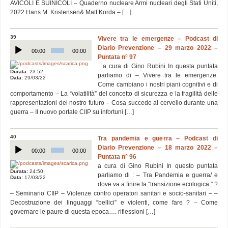
AVICOLI E SUINICOLI – Quaderno nucleare Armi nucleari degli Stati Uniti,
2022 Hans M. Kristensen& Matt Korda – […]
39
Vivere tra le emergenze – Podcast di
Audio
Diario Prevenzione – 29 marzo 2022 –
Player
00:00
00:00
Puntata n° 97
a cura di Gino Rubini In questa puntata
Durata:
23:52
parliamo di – Vivere tra le emergenze.
Data:
29/03/22
Come cambiano i nostri piani cognitivi e di
comportamento – La “volatilità” del concetto di sicurezza e la fragilità delle
rappresentazioni del nostro futuro – Cosa succede al cervello durante una
guerra – Il nuovo portale CIIP su infortuni […]
40
Tra pandemia e guerra – Podcast di
Audio
Diario Prevenzione – 18 marzo 2022 –
Player
00:00
00:00
Puntata n° 96
a cura di Gino Rubini In questo puntata
Durata:
24:50
parliamo di : – Tra Pandemia e guerra/ e
Data:
17/03/22
dove va a finire la “transizione ecologica ” ?
– Seminario CIIP – Violenze contro operatori sanitari e socio-sanitari – –
Decostruzione dei linguaggi “bellici” e violenti, come fare ? – Come
governare le paure di questa epoca…. riflessioni […]