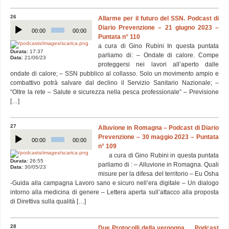
26
Allarme per il futuro del SSN. Podcast di
Audio
Diario Prevenzione – 21 giugno 2023 –
Player
00:00
00:00
Puntata n° 110
a cura di Gino Rubini In questa puntata
Durata:
17:37
parliamo di: – Ondate di calore. Compe
Data:
21/06/23
proteggersi nei lavori all’aperto dalle
ondate di calore; – SSN pubblico al collasso. Solo un movimento ampio e
combattivo potrà salvare dal declino il Servizio Sanitario Nazionale; –
“Oltre la rete – Salute e sicurezza nella pesca professionale” – Previsione
[…]
27
Alluvione in Romagna – Podcast di Diario
Audio
Prevenzione – 30 maggio 2023 – Puntata
Player
00:00
00:00
n° 109
a cura di Gino Rubini in questa puntata
Durata:
26:55
parliamo di : – Alluvione in Romagna. Quali
Data:
30/05/23
misure per la difesa del territorio – Eu Osha
-Guida alla campagna Lavoro sano e sicuro nell’era digitale – Un dialogo
intorno alla medicina di genere – Lettera aperta sull’attacco alla proposta
di Direttiva sulla qualità […]
28
Due Protocolli della vergogna … Podcast