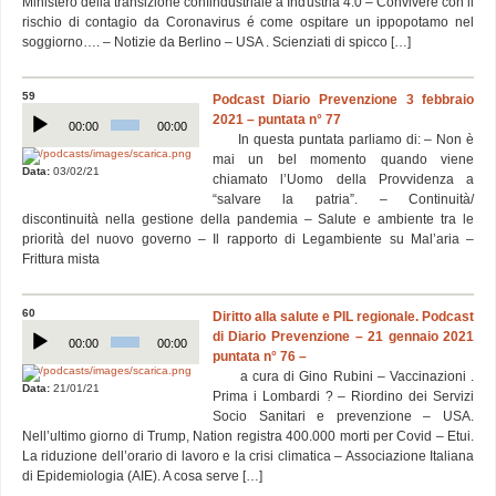
Ministero della transizione confindustriale a Industria 4.0 – Convivere con il
rischio di contagio da Coronavirus é come ospitare un ippopotamo nel
soggiorno…. – Notizie da Berlino – USA . Scienziati di spicco […]
59
Podcast Diario Prevenzione 3 febbraio
Audio
2021 – puntata n° 77
Player
00:00
00:00
In questa puntata parliamo di: – Non è
mai un bel momento quando viene
Data:
03/02/21
chiamato l’Uomo della Provvidenza a
“salvare la patria”. – Continuità/
discontinuità nella gestione della pandemia – Salute e ambiente tra le
priorità del nuovo governo – Il rapporto di Legambiente su Mal’aria –
Frittura mista
60
Diritto alla salute e PIL regionale. Podcast
Audio
di Diario Prevenzione – 21 gennaio 2021
Player
00:00
00:00
puntata n° 76 –
a cura di Gino Rubini – Vaccinazioni .
Data:
21/01/21
Prima i Lombardi ? – Riordino dei Servizi
Socio Sanitari e prevenzione – USA.
Nell’ultimo giorno di Trump, Nation registra 400.000 morti per Covid – Etui.
La riduzione dell’orario di lavoro e la crisi climatica – Associazione Italiana
di Epidemiologia (AIE). A cosa serve […]