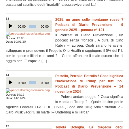
basata sul sacrificio degli “inadatti” a sopravvivere sul […]
13
2025, un anno sulle montagne russe ?
Audio
Podcast di Diario Prevenzione – 9
Player
00:00
00:00
gennaio 2025 – puntata n° 121
Il Podcast di Diario Prevenzione , un
Durata:
12:05
podcast senza fronzoli . A cura di Gino
Data:
10/01/25
Rubini – Europa. Quali sarano le scelte:
sviluppare e promuovere il Progetto One Health o raggiugere il 5% del PIL
per le spese militari e le armi ? – Come affrontare il male oscuro che si
aggira per l’Europa: la […]
14
Petrolio, Petrolio, Petrolio ! Cosa significa
Audio
l’invocazione di Trump per tutti noi.
Player
00:00
00:00
Podcast di Diario Prevenzione – 14
novembre 2024
Durata:
19:15
– Poteva andare peggio ? Cosa significa
Data:
14/11/24
la vittoria di Trump ? – Quale destino per le
Agenzie Federali EPA, CDC, OSHA , Food and Drug Administration ? –
Caro Musk vacci tu su marte ! – Underdog e miliardari
15
Toyota Bologna. La tragedia degli