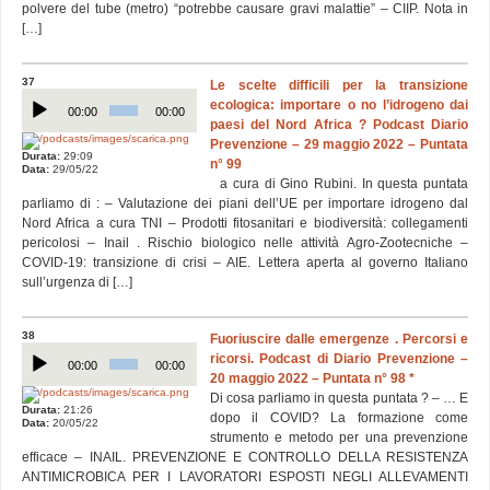
polvere del tube (metro) “potrebbe causare gravi malattie” – CIIP. Nota in
[…]
37
Le scelte difficili per la transizione
Audio
ecologica: importare o no l’idrogeno dai
Player
00:00
00:00
paesi del Nord Africa ? Podcast Diario
Prevenzione – 29 maggio 2022 – Puntata
Durata:
29:09
n° 99
Data:
29/05/22
a cura di Gino Rubini. In questa puntata
parliamo di : – Valutazione dei piani dell’UE per importare idrogeno dal
Nord Africa a cura TNI – Prodotti fitosanitari e biodiversità: collegamenti
pericolosi – Inail . Rischio biologico nelle attività Agro-Zootecniche –
COVID-19: transizione di crisi – AIE. Lettera aperta al governo Italiano
sull’urgenza di […]
38
Fuoriuscire dalle emergenze . Percorsi e
Audio
ricorsi. Podcast di Diario Prevenzione –
Player
00:00
00:00
20 maggio 2022 – Puntata n° 98 *
Di cosa parliamo in questa puntata ? – … E
Durata:
21:26
dopo il COVID? La formazione come
Data:
20/05/22
strumento e metodo per una prevenzione
efficace – INAIL. PREVENZIONE E CONTROLLO DELLA RESISTENZA
ANTIMICROBICA PER I LAVORATORI ESPOSTI NEGLI ALLEVAMENTI