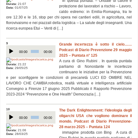
In questa puntata: – Ondate di calore e
Durata:
21:07
protezione dei lavoratori a rischio – Lavoro,
Data:
01/07/25
caldo estremo: in Emilia-Romagna, tra le
ore 12.30 e le 16, stop per chi opera nei cantieri edili, in agricoltura, nel
florovivaismo e nei piazzali della logistica – La salute degli insegnanti. Una
ricerca europea Etui – Venti di […]
9
Grande incertezza è sotto il cielo……
Audio
Podcast di Diario Prevenzione 29 maggio
Player
00:00
00:00
2025 – Puntata n° 125
A cura di Gino Rubini . In questa puntata
Durata:
21:22
parliamo di Nonostante le incertezze
Data:
29/05/25
continuano le iniziative per la Prevenzione
e per sconfiggere le condizioni di precarietà LUCI ED OMBRE NEL
LAVORO CHE CAMBIA:robotica, realtà virtuale e intelligenza artificiale
Convegno a Firenze 17 giugno 2025 Pubblicato il Rapporto Prevenzione
2023-2024 “Prevenzione e One Health” Democrazia […]
10
The Dark Enlightenment: l’ideologia degli
Audio
oligarchi USA che vogliono dominare il
Player
00:00
00:00
mondo. Podcast di Diario Prevenzione-
28 marzo 2025 – Puntata 124
Durata:
21:06
immagine prodotta con Bing A cura di
Data:
28/03/25