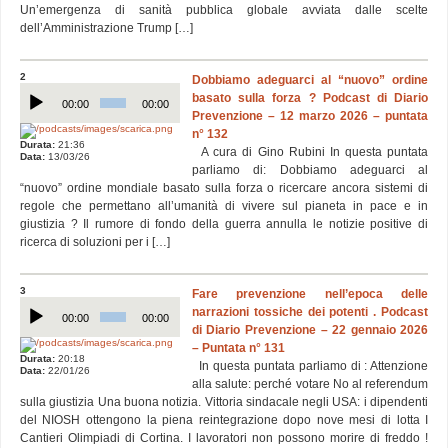
Un’emergenza di sanità pubblica globale avviata dalle scelte
dell’Amministrazione Trump […]
2
Dobbiamo adeguarci al “nuovo” ordine
Audio
basato sulla forza ? Podcast di Diario
Player
00:00
00:00
Prevenzione – 12 marzo 2026 – puntata
n° 132
Durata:
21:36
A cura di Gino Rubini In questa puntata
Data:
13/03/26
parliamo di: Dobbiamo adeguarci al
“nuovo” ordine mondiale basato sulla forza o ricercare ancora sistemi di
regole che permettano all’umanità di vivere sul pianeta in pace e in
giustizia ? Il rumore di fondo della guerra annulla le notizie positive di
ricerca di soluzioni per i […]
3
Fare prevenzione nell’epoca delle
Audio
narrazioni tossiche dei potenti . Podcast
Player
00:00
00:00
di Diario Prevenzione – 22 gennaio 2026
– Puntata n° 131
Durata:
20:18
In questa puntata parliamo di : Attenzione
Data:
22/01/26
alla salute: perché votare No al referendum
sulla giustizia Una buona notizia. Vittoria sindacale negli USA: i dipendenti
del NIOSH ottengono la piena reintegrazione dopo nove mesi di lotta I
Cantieri Olimpiadi di Cortina. I lavoratori non possono morire di freddo !