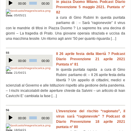
in piazza Duomo Milano. Podcast Diario
Player
00:00
00:00
Prevenzione 5 maggio 2021. Puntata n°
82
Data:
05/05/21
a cura di Gino Rubini In questa puntata
parliamo di : – Sarà “ragionevole” il virus
con le mandrie di tifosi in Piazza Duomo ? Lo sapremo tra una decina di
giorni – La tragedia di Prato. Una giovane operaia straziata e uccisa da
una macchina tessile. Un ritorno agli anni ’50 per quanto riguarda […]
55
Il 26 aprile festa della libertà ? Podcast
Audio
Diario Prevenzione 21 aprile 2021
Player
00:00
00:00
Puntata n° 81
In questa puntata rapida a cura di Gino
Data:
21/04/21
Rubini parliamo di: – Il 26 aprile festa della
libertà ? Un appello di cittadini, medici e
scienziati al Governo e alle Istituzioni rispetto alla gestione della pandemia.
– I rischi incalcolabili delle aperture chieste da Salvini – un articolo di Ivan
Cavicchi E’ cambiata la fase […]
56
L’invenzione del rischio “ragionato”, il
Audio
virus sarà “ragionevole” ? Podcast di
Player
00:00
00:00
Diario Prevenzione 18 aprile 2021
puntata n° 80
Data:
18/04/21