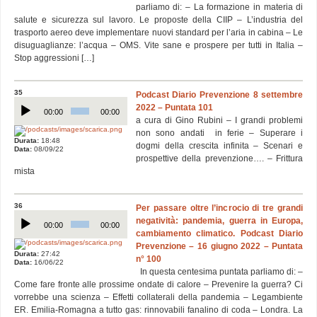
parliamo di: – La formazione in materia di
salute e sicurezza sul lavoro. Le proposte della CIIP – L’industria del
trasporto aereo deve implementare nuovi standard per l’aria in cabina – Le
disuguaglianze: l’acqua – OMS. Vite sane e prospere per tutti in Italia –
Stop aggressioni […]
35
Podcast Diario Prevenzione 8 settembre
Audio
2022 – Puntata 101
Player
00:00
00:00
a cura di Gino Rubini – I grandi problemi
non sono andati in ferie – Superare i
Durata:
18:48
dogmi della crescita infinita – Scenari e
Data:
08/09/22
prospettive della prevenzione…. – Frittura
mista
36
Per passare oltre l’incrocio di tre grandi
Audio
negatività: pandemia, guerra in Europa,
Player
00:00
00:00
cambiamento climatico. Podcast Diario
Prevenzione – 16 giugno 2022 – Puntata
Durata:
27:42
n° 100
Data:
16/06/22
In questa centesima puntata parliamo di: –
Come fare fronte alle prossime ondate di calore – Prevenire la guerra? Ci
vorrebbe una scienza – Effetti collaterali della pandemia – Legambiente
ER. Emilia-Romagna a tutto gas: rinnovabili fanalino di coda – Londra. La