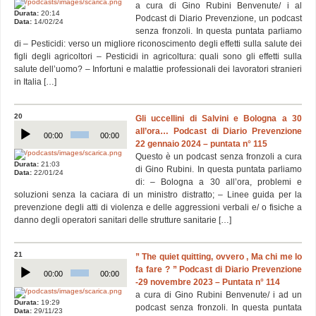
a cura di Gino Rubini Benvenute/ i al
Durata:
20:14
Podcast di Diario Prevenzione, un podcast
Data:
14/02/24
senza fronzoli. In questa puntata parliamo
di – Pesticidi: verso un migliore riconoscimento degli effetti sulla salute dei
figli degli agricoltori – Pesticidi in agricoltura: quali sono gli effetti sulla
salute dell’uomo? – Infortuni e malattie professionali dei lavoratori stranieri
in Italia […]
20
Gli uccellini di Salvini e Bologna a 30
Audio
all’ora… Podcast di Diario Prevenzione
Player
00:00
00:00
22 gennaio 2024 – puntata n° 115
Questo è un podcast senza fronzoli a cura
Durata:
21:03
di Gino Rubini. In questa puntata parliamo
Data:
22/01/24
di: – Bologna a 30 all’ora, problemi e
soluzioni senza la caciara di un ministro distratto; – Linee guida per la
prevenzione degli atti di violenza e delle aggressioni verbali e/ o fisiche a
danno degli operatori sanitari delle strutture sanitarie […]
21
” The quiet quitting, ovvero , Ma chi me lo
Audio
fa fare ? ” Podcast di Diario Prevenzione
Player
00:00
00:00
-29 novembre 2023 – Puntata n° 114
a cura di Gino Rubini Benvenute/ i ad un
Durata:
19:29
podcast senza fronzoli. In questa puntata
Data:
29/11/23