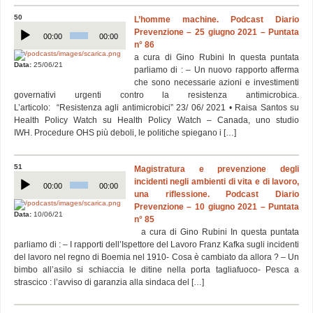
50
L’homme machine. Podcast Diario
Audio
Prevenzione – 25 giugno 2021 – Puntata
Player
00:00
00:00
n° 86
a cura di Gino Rubini In questa puntata
Data:
25/06/21
parliamo di : – Un nuovo rapporto afferma
che sono necessarie azioni e investimenti
governativi urgenti contro la resistenza antimicrobica.
L’articolo: “Resistenza agli antimicrobici” 23/ 06/ 2021 • Raisa Santos su
Health Policy Watch su Health Policy Watch – Canada, uno studio
IWH. Procedure OHS più deboli, le politiche spiegano i […]
51
Magistratura e prevenzione degli
Audio
incidenti negli ambienti di vita e di lavoro,
Player
00:00
00:00
una riflessione. Podcast Diario
Prevenzione – 10 giugno 2021 – Puntata
Data:
10/06/21
n° 85
a cura di Gino Rubini In questa puntata
parliamo di : – I rapporti dell’Ispettore del Lavoro Franz Kafka sugli incidenti
del lavoro nel regno di Boemia nel 1910- Cosa è cambiato da allora ? – Un
bimbo all’asilo si schiaccia le ditine nella porta tagliafuoco- Pesca a
strascico : l’avviso di garanzia alla sindaca del […]