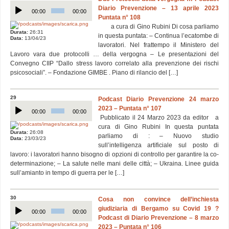
Audio
Diario Prevenzione – 13 aprile 2023
Player
00:00
00:00
Puntata n° 108
a cura di Gino Rubini Di cosa parliamo
Durata:
26:31
in questa puntata: – Continua l’ecatombe di
Data:
13/04/23
lavoratori. Nel frattempo il Ministero del
Lavoro vara due protocolli … della vergogna – Le presentazioni del
Convegno CIIP “Dallo stress lavoro correlato alla prevenzione dei rischi
psicosociali”. – Fondazione GIMBE . Piano di rilancio del […]
29
Podcast Diario Prevenzione 24 marzo
Audio
2023 – Puntata n° 107
Player
00:00
00:00
Pubblicato il 24 Marzo 2023 da editor a
cura di Gino Rubini In questa puntata
Durata:
26:08
parliamo di : – Nuovo studio
Data:
23/03/23
sull’intelligenza artificiale sul posto di
lavoro: i lavoratori hanno bisogno di opzioni di controllo per garantire la co-
determinazione; – La salute nelle mani delle città; – Ukraina. Linee guida
sull’amianto in tempo di guerra per le […]
30
Cosa non convince dell’inchiesta
Audio
giudiziaria di Bergamo su Covid 19 ?
Player
00:00
00:00
Podcast di Diario Prevenzione – 8 marzo
2023 – Puntata n° 106