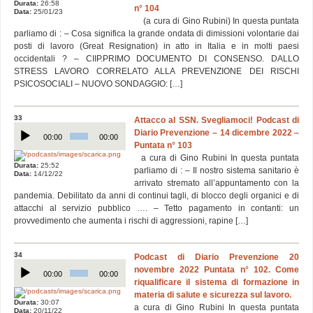
Durata:
26:58
n° 104
Data:
25/01/23
(a cura di Gino Rubini) In questa puntata
parliamo di : – Cosa significa la grande ondata di dimissioni volontarie dai
posti di lavoro (Great Resignation) in atto in Italia e in molti paesi
occidentali ? – CIIP.PRIMO DOCUMENTO DI CONSENSO. DALLO
STRESS LAVORO CORRELATO ALLA PREVENZIONE DEI RISCHI
PSICOSOCIALI – NUOVO SONDAGGIO: […]
33
Attacco al SSN. Svegliamoci! Podcast di
Audio
Diario Prevenzione – 14 dicembre 2022 –
Player
00:00
00:00
Puntata n° 103
a cura di Gino Rubini In questa puntata
Durata:
25:52
parliamo di : – Il nostro sistema sanitario è
Data:
14/12/22
arrivato stremato all’appuntamento con la
pandemia. Debilitato da anni di continui tagli, di blocco degli organici e di
attacchi al servizio pubblico …. – Tetto pagamento in contanti: un
provvedimento che aumenta i rischi di aggressioni, rapine […]
34
Podcast di Diario Prevenzione 20
Audio
novembre 2022 Puntata n° 102. Come
Player
00:00
00:00
riqualificare il sistema di formazione in
materia di salute e sicurezza sul lavoro.
Durata:
30:07
a cura di Gino Rubini In questa puntata
Data:
20/11/22