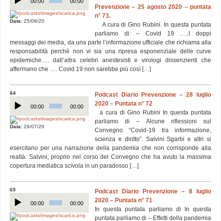
00:00
00:00
Prevenzione – 25 agosto 2020 – puntata
n° 73.
Data:
25/08/20
A cura di Gino Rubini. In questa puntata
parliamo di: – Covid 19 …..I doppi
messaggi dei media, da una parte l’informazione ufficiale che richiama alla
responsabilità perchè non vi sia una ripresa esponenziale delle curve
epidemiche…. dall’altra celebri anestesisti e virologi dissenzienti che
affermano che …. Covid 19 non sarebbe più così […]
64
Podcast Diario Prevenzione – 28 luglio
Audio
2020 – Puntata n° 72
Player
00:00
00:00
a cura di Gino Rubini In questa puntata
parliamo di – Alcune riflessioni sul
Data:
29/07/20
Convegno “Covid-19 tra informazione,
scienza e diritto”. Salvini Sgarbi e altri si
esercitano per una narrazione della pandemia che non corrisponde alla
realtà. Salvini, proprio nel corso del Convegno che ha avuto la massima
copertura mediatica scivola in un paradosso […]
65
Podcast Diario Prevenzione – 8 luglio
Audio
2020 – Puntata n° 71
Player
00:00
00:00
In questa puntata parliamo di In questa
puntata parliamo di – Effetti della pandemia