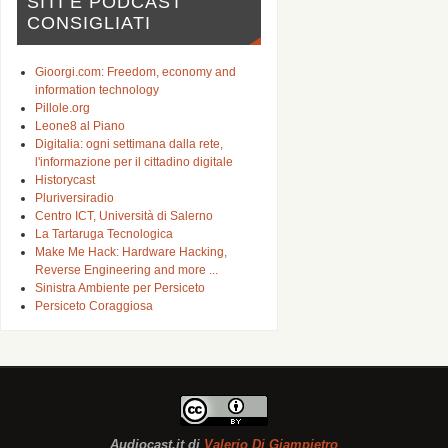
SITI E PODCAST
CONSIGLIATI
Gioorgi.com: Freedom, economy and
information technology
Pillole.org
Leone8 al Piano
Digitalia: ogni settimana dalla rete,
l'informazione per il cittadino digitale
Historycast
Pluriversiradio
Centro ICT, Università di Salerno
La Tartaruga Tecnologica
Make Me Hack: Hardware Hacking,
Reverse Engineering and more ...
Sinistra Ambiente per Persiceto
Persiceto Coraggiosa
Audiocast.it
di
Valerio Di Giampietro