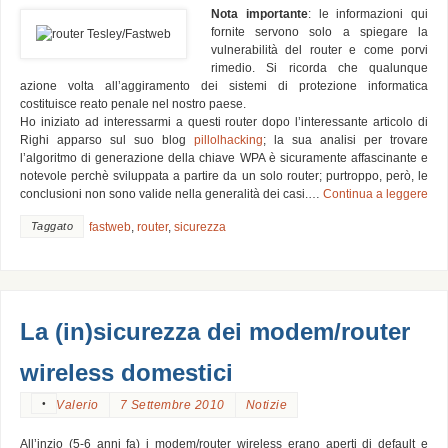
Nota importante
: le informazioni qui
fornite servono solo a spiegare la
vulnerabilità del router e come porvi
rimedio. Si ricorda che qualunque
azione volta all’aggiramento dei sistemi di protezione informatica
costituisce reato penale nel nostro paese.
Ho iniziato ad interessarmi a questi router dopo l’interessante articolo di
Righi apparso sul suo blog
pillolhacking
; la sua analisi per trovare
l’algoritmo di generazione della chiave WPA è sicuramente affascinante e
notevole perchè sviluppata a partire da un solo router; purtroppo, però, le
conclusioni non sono valide nella generalità dei casi.…
Continua a leggere
Taggato
fastweb
,
router
,
sicurezza
La (in)sicurezza dei modem/router
wireless domestici
•
Valerio
7 Settembre 2010
Notizie
All’inzio (5-6 anni fa) i modem/router wireless erano aperti di default e