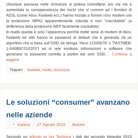
chiunque passava nelle vicinanze si poteva connettere; poi via via è
aumentata la consapevolezza dei rischi che si corrono ed i fornitori di
ADSL (come Alice, Fastweb ecc.) hanno iniziato a fornire i loro modem con
la protezione WPA2 apparentemente robusta e non “cracckabile” (a
defferenza della protezione WEP facilmente crackabile).
In realtà questa è solo l’apparenza perchè molte serie di modem di Alice,
Fastweb ed altri hanno la password di default che è generata da un
algoritmo che si basa sull’SSID (la stringa “Alice-12345678” o “FASTWEB-
1-0A0B0C010203”) ed in rete esistono informazioni e software che
generano la password corretta a partire dal solo SSID.…
Continua a
leggere
Taggato
fastweb
,
router
,
sicurezza
Le soluzioni “consumer” avanzano
nelle aziende
•
Valerio
27 Agosto 2010
Notizie
Secondo un
articolo su Ars Technica
i dati del secondo trimestre 2010