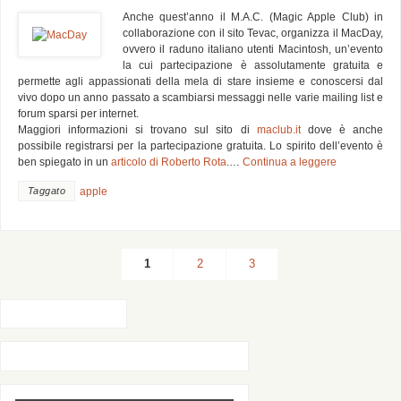
Anche quest’anno il M.A.C. (Magic Apple Club) in
collaborazione con il sito Tevac, organizza il MacDay,
ovvero il raduno italiano utenti Macintosh, un’evento
la cui partecipazione è assolutamente gratuita e
permette agli appassionati della mela di stare insieme e conoscersi dal
vivo dopo un anno passato a scambiarsi messaggi nelle varie mailing list e
forum sparsi per internet.
Maggiori informazioni si trovano sul sito di
maclub.it
dove è anche
possibile registrarsi per la partecipazione gratuita. Lo spirito dell’evento è
ben spiegato in un
articolo di Roberto Rota
.…
Continua a leggere
Taggato
apple
1
2
3