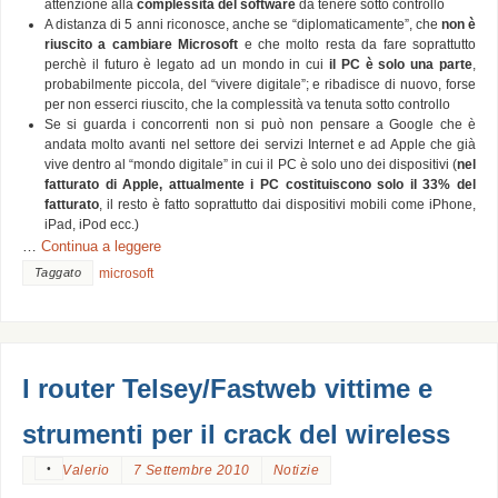
attenzione alla
complessità del software
da tenere sotto controllo
A distanza di 5 anni riconosce, anche se “diplomaticamente”, che
non è
riuscito a cambiare Microsoft
e che molto resta da fare soprattutto
perchè il futuro è legato ad un mondo in cui
il PC è solo una parte
,
probabilmente piccola, del “vivere digitale”; e ribadisce di nuovo, forse
per non esserci riuscito, che la complessità va tenuta sotto controllo
Se si guarda i concorrenti non si può non pensare a Google che è
andata molto avanti nel settore dei servizi Internet e ad Apple che già
vive dentro al “mondo digitale” in cui il PC è solo uno dei dispositivi (
nel
fatturato di Apple, attualmente i PC costituiscono solo il 33% del
fatturato
, il resto è fatto soprattutto dai dispositivi mobili come iPhone,
iPad, iPod ecc.)
…
Continua a leggere
Taggato
microsoft
I router Telsey/Fastweb vittime e
strumenti per il crack del wireless
•
Valerio
7 Settembre 2010
Notizie