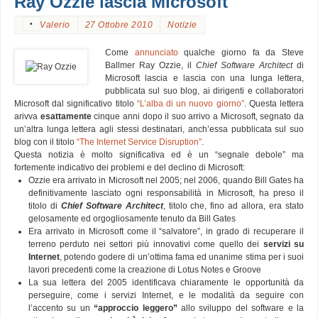
Ray Ozzie lascia Microsoft
•
Valerio
27 Ottobre 2010
Notizie
Come
annunciato
qualche giorno fa da Steve
Ballmer Ray Ozzie, il
Chief Software Architect
di
Microsoft lascia e lascia con una lunga lettera,
pubblicata sul suo blog, ai dirigenti e collaboratori
Microsoft dal significativo titolo
“L’alba di un nuovo giorno”
. Questa lettera
arivva
esattamente
cinque anni dopo il suo arrivo a Microsoft, segnato da
un’altra lunga lettera agli stessi destinatari, anch’essa pubblicata sul suo
blog con il titolo
“The Internet Service Disruption”
.
Questa notizia è molto significativa ed è un “segnale debole” ma
fortemente indicativo dei problemi e del declino di Microsoft:
Ozzie era arrivato in Microsoft nel 2005; nel 2006, quando Bill Gates ha
definitivamente lasciato ogni responsabilità in Microsoft, ha preso il
titolo di
Chief Software Architect
, titolo che, fino ad allora, era stato
gelosamente ed orgogliosamente tenuto da Bill Gates
Era arrivato in Microsoft come il “salvatore”, in grado di recuperare il
terreno perduto nei settori più innovativi come quello dei
servizi su
Internet
, potendo godere di un’ottima fama ed unanime stima per i suoi
lavori precedenti come la creazione di Lotus Notes e Groove
La sua lettera del 2005 identificava chiaramente le opportunità da
perseguire, come i servizi Internet, e le modalità da seguire con
l’accento su un
“approccio leggero”
allo sviluppo del software e la