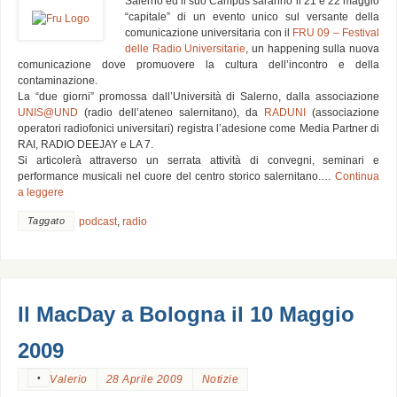
Salerno ed il suo Campus saranno il 21 e 22 maggio
“capitale” di un evento unico sul versante della
comunicazione universitaria con il
FRU 09 – Festival
delle Radio Universitarie
, un happening sulla nuova
comunicazione dove promuovere la cultura dell’incontro e della
contaminazione.
La “due giorni” promossa dall’Università di Salerno, dalla associazione
UNIS@UND
(radio dell’ateneo salernitano), da
RADUNI
(associazione
operatori radiofonici universitari) registra l’adesione come Media Partner di
RAI, RADIO DEEJAY e LA 7.
Si articolerà attraverso un serrata attività di convegni, seminari e
performance musicali nel cuore del centro storico salernitano.…
Continua
a leggere
Taggato
podcast
,
radio
Il MacDay a Bologna il 10 Maggio
2009
•
Valerio
28 Aprile 2009
Notizie