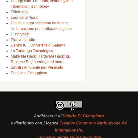
Gioorgi.com: Freedom, economy and
information technology
Pillole.org
Leone8 al Piano
Digitalia: ogni settimana dalla rete,
l'informazione per il cittadino digitale
Historycast
Pluriversiradio
Centro ICT, Università di Salerno
La Tartaruga Tecnologica
Make Me Hack: Hardware Hacking,
Reverse Engineering and more ...
Sinistra Ambiente per Persiceto
Persiceto Coraggiosa
Audiocast.it
di
Valerio Di Giampietro
è distribuito con Licenza
Creative Commons Attribuzione 4.0
Internazionale
.
Le nostre regole sulla tua privacy