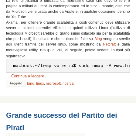
La rete di Akamai è utilizzata da moltissime case che devono servire
pagine a milioni di utenti in contemporanea ed in tutto il mondo; oltre che
da Microsoft viene usata anche da Apple e, in qualche occasione, persino
da YouTube.
Akamai, per ottenere grande scalabilità a costi contenuti deve utilizzare
server e sistemi operativi efficienti e quindi utilizza Linux (l’utilizzo di
tecnologia Microsoft sarebbe di grandissimo ostacolo sia per la scalabilità
che per i costi); il risultato è che le ricerche fatte su
Bing
vengono servite
agli utenti tramite dei server linux, come mostrato da
Netcraft
e dalla
nmap
meravigliosa utility
di cui, di seguito, potete vedere l’output più
significativo:
macbook:~/temp valerio$ sudo nmap -A www.bin
…
Continua a leggere
Taggato
bing
,
linux
,
microsoft
,
ricerca
Grande successo del Partito dei
Pirati